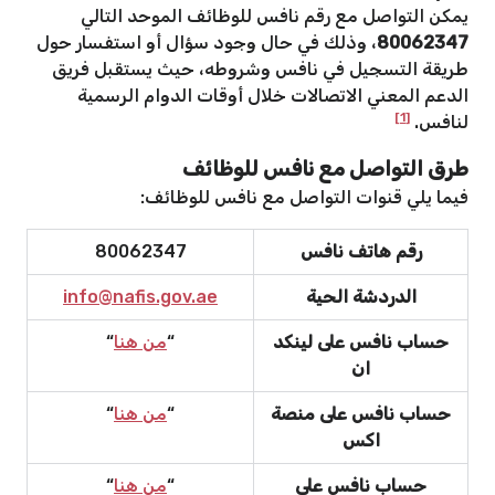
يمكن التواصل مع رقم نافس للوظائف الموحد التالي
80062347
، وذلك في حال وجود سؤال أو استفسار حول
طريقة التسجيل في نافس وشروطه، حيث يستقبل فريق
الدعم المعني الاتصالات خلال أوقات الدوام الرسمية
[1]
لنافس.
طرق التواصل مع نافس للوظائف
فيما يلي قنوات التواصل مع نافس للوظائف:
رقم هاتف نافس
80062347
الدردشة الحية
info@nafis.gov.ae
حساب نافس على لينكد
“
من هنا
“
ان
حساب نافس على منصة
“
من هنا
“
اكس
حساب نافس على
“
من هنا
“